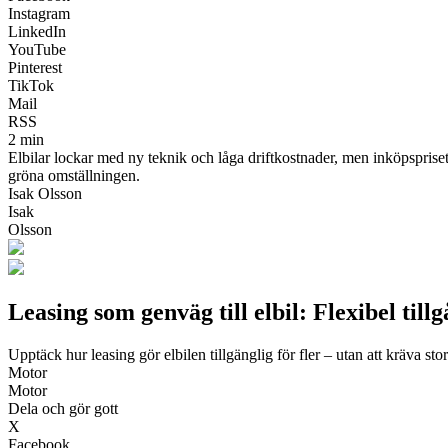
Instagram
LinkedIn
YouTube
Pinterest
TikTok
Mail
RSS
2 min
Elbilar lockar med ny teknik och låga driftkostnader, men inköpspriset 
gröna omställningen.
Isak Olsson
Isak
Olsson
Leasing som genväg till elbil: Flexibel till
Upptäck hur leasing gör elbilen tillgänglig för fler – utan att kräva sto
Motor
Motor
Dela och gör gott
X
Facebook