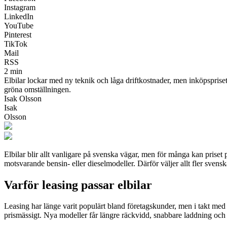
Instagram
LinkedIn
YouTube
Pinterest
TikTok
Mail
RSS
2 min
Elbilar lockar med ny teknik och låga driftkostnader, men inköpspriset 
gröna omställningen.
Isak Olsson
Isak
Olsson
Elbilar blir allt vanligare på svenska vägar, men för många kan priset 
motsvarande bensin- eller dieselmodeller. Därför väljer allt fler svenskar
Varför leasing passar elbilar
Leasing har länge varit populärt bland företagskunder, men i takt med el
prismässigt. Nya modeller får längre räckvidd, snabbare laddning och b