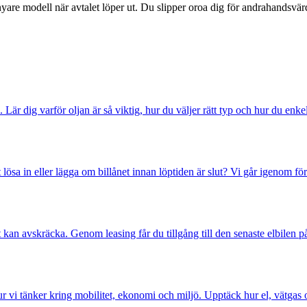
 nyare modell när avtalet löper ut. Du slipper oroa dig för andrahandsvärde
 Lär dig varför oljan är så viktig, hur du väljer rätt typ och hur du enke
lösa in eller lägga om billånet innan löptiden är slut? Vi går igenom fö
kan avskräcka. Genom leasing får du tillgång till den senaste elbilen på 
hur vi tänker kring mobilitet, ekonomi och miljö. Upptäck hur el, vätgas