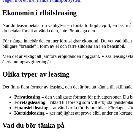
vägen mot ett mer hållbart transportsystem.
Ekonomin i elbilsleasing
När du leasar betalar du vanligtvis en första förhöjd avgift, en fast må
du betalar för att använda den, inte för att äga den.
För många innebär det en mer förutsägbar ekonomi. Du vet vad bilen kos
billigare “bränsle” i form av el och färre slitdelar än i en bensinbil.
Men det är viktigt att jämföra erbjudanden noggrant. Vissa leasingavta
återlämningsavgifter ingår.
Olika typer av leasing
Det finns flera former av leasing, och det är bra att känna till skillnad
Privatleasing
– den vanligaste formen för privatpersoner. Du be
Företagsleasing
– riktad till företag som vill erbjuda tjänstebil
Finansiell leasing
– används ofta för dyrare bilar. Företaget stå
Korttidsleasing
– ger möjlighet att prova elbil under en kortare
Vad du bör tänka på