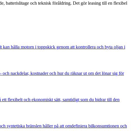
, batterislitage och teknisk föråldring. Det gör leasing till en flexibel
lt kan hålla motorn i toppskick genom att kontrollera och byta oljan i
r- och nackdelar, kostnader och hur du räknar ut om det lönar sig för
ett flexibelt och ekonomiskt sätt, samtidigt som du bidrar till den
 och syntetiska bränslen håller på att omdefiniera bilkonsumtionen och