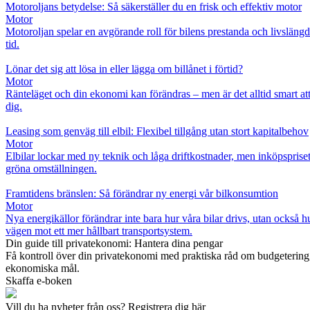
Motoroljans betydelse: Så säkerställer du en frisk och effektiv motor
Motor
Motoroljan spelar en avgörande roll för bilens prestanda och livslängd.
tid.
Lönar det sig att lösa in eller lägga om billånet i förtid?
Motor
Ränteläget och din ekonomi kan förändras – men är det alltid smart att 
dig.
Leasing som genväg till elbil: Flexibel tillgång utan stort kapitalbehov
Motor
Elbilar lockar med ny teknik och låga driftkostnader, men inköpspriset 
gröna omställningen.
Framtidens bränslen: Så förändrar ny energi vår bilkonsumtion
Motor
Nya energikällor förändrar inte bara hur våra bilar drivs, utan också 
vägen mot ett mer hållbart transportsystem.
Din guide till privatekonomi: Hantera dina pengar
Få kontroll över din privatekonomi med praktiska råd om budgetering, s
ekonomiska mål.
Skaffa e-boken
Vill du ha nyheter från oss? Registrera dig här