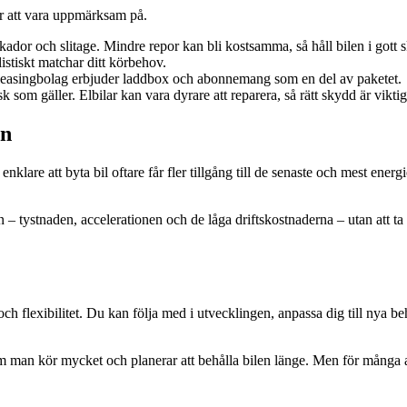
r att vara uppmärksam på.
kador och slitage. Mindre repor kan bli kostsamma, så håll bilen i gott s
istiskt matchar ditt körbehov.
 leasingbolag erbjuder laddbox och abonnemang som en del av paketet.
 som gäller. Elbilar kan vara dyrare att reparera, så rätt skydd är viktig
en
lare att byta bil oftare får fler tillgång till de senaste och mest energie
ken – tystnaden, accelerationen och de låga driftskostnaderna – utan att t
och flexibilitet. Du kan följa med i utvecklingen, anpassa dig till nya b
m man kör mycket och planerar att behålla bilen länge. Men för många andr