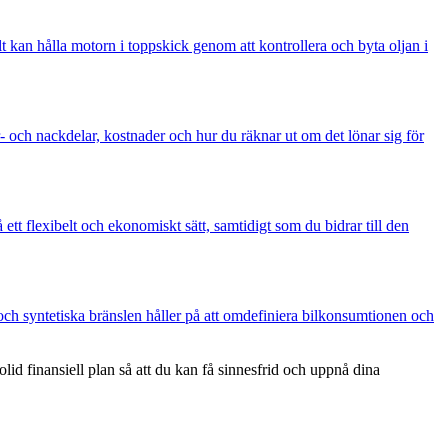
lt kan hålla motorn i toppskick genom att kontrollera och byta oljan i
r- och nackdelar, kostnader och hur du räknar ut om det lönar sig för
ett flexibelt och ekonomiskt sätt, samtidigt som du bidrar till den
 och syntetiska bränslen håller på att omdefiniera bilkonsumtionen och
id finansiell plan så att du kan få sinnesfrid och uppnå dina