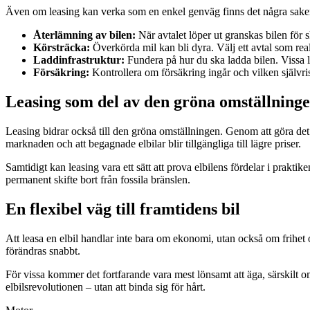
Även om leasing kan verka som en enkel genväg finns det några sake
Återlämning av bilen:
När avtalet löper ut granskas bilen för s
Körsträcka:
Överkörda mil kan bli dyra. Välj ett avtal som real
Laddinfrastruktur:
Fundera på hur du ska ladda bilen. Vissa
Försäkring:
Kontrollera om försäkring ingår och vilken självrisk
Leasing som del av den gröna omställning
Leasing bidrar också till den gröna omställningen. Genom att göra det enk
marknaden och att begagnade elbilar blir tillgängliga till lägre priser.
Samtidigt kan leasing vara ett sätt att prova elbilens fördelar i prakti
permanent skifte bort från fossila bränslen.
En flexibel väg till framtidens bil
Att leasa en elbil handlar inte bara om ekonomi, utan också om frihet 
förändras snabbt.
För vissa kommer det fortfarande vara mest lönsamt att äga, särskilt o
elbilsrevolutionen – utan att binda sig för hårt.