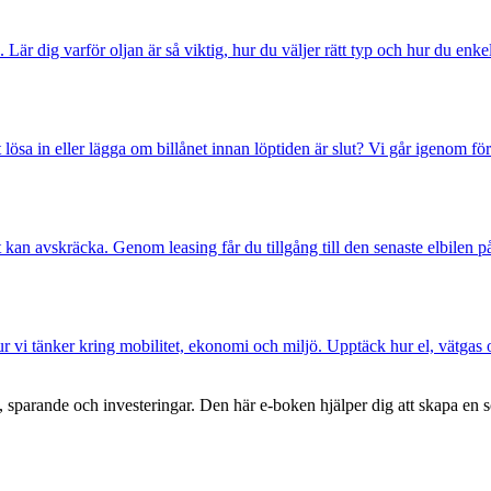
 Lär dig varför oljan är så viktig, hur du väljer rätt typ och hur du enke
lösa in eller lägga om billånet innan löptiden är slut? Vi går igenom fö
kan avskräcka. Genom leasing får du tillgång till den senaste elbilen på 
hur vi tänker kring mobilitet, ekonomi och miljö. Upptäck hur el, vätgas
parande och investeringar. Den här e-boken hjälper dig att skapa en sol