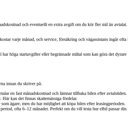
nadskostnad och eventuellt en extra avgift om du kör fler mil än avtalat. 
tar varje månad, och service, försäkring och vägassistans ingår ofta i a
l har höga startavgifter eller begränsade miltal som kan göra det dyrare
erna innan du skriver på.
talar en fast månadskostnad och lämnar tillbaka bilen efter avtalstiden.
ar. Här kan det finnas skattemässiga fördelar.
r som ägare, men du har möjlighet att köpa bilen efter leasingperioden.
 period, ofta 6–12 månader. Perfekt om du vill testa hur elbil passar din