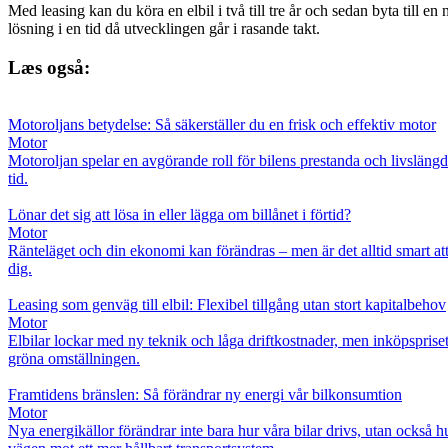
Med leasing kan du köra en elbil i två till tre år och sedan byta till en
lösning i en tid då utvecklingen går i rasande takt.
Læs også:
Motoroljans betydelse: Så säkerställer du en frisk och effektiv motor
Motor
Motoroljan spelar en avgörande roll för bilens prestanda och livslängd.
tid.
Lönar det sig att lösa in eller lägga om billånet i förtid?
Motor
Ränteläget och din ekonomi kan förändras – men är det alltid smart att 
dig.
Leasing som genväg till elbil: Flexibel tillgång utan stort kapitalbehov
Motor
Elbilar lockar med ny teknik och låga driftkostnader, men inköpspriset 
gröna omställningen.
Framtidens bränslen: Så förändrar ny energi vår bilkonsumtion
Motor
Nya energikällor förändrar inte bara hur våra bilar drivs, utan också 