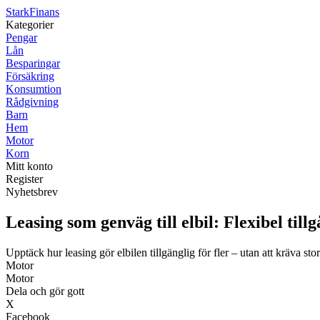
Stark
Finans
Kategorier
Pengar
Lån
Besparingar
Försäkring
Konsumtion
Rådgivning
Barn
Hem
Motor
Korn
Mitt konto
Register
Nyhetsbrev
Leasing som genväg till elbil: Flexibel till
Upptäck hur leasing gör elbilen tillgänglig för fler – utan att kräva sto
Motor
Motor
Dela och gör gott
X
Facebook