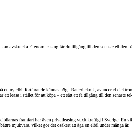
kan avskräcka. Genom leasing får du tillgång till den senaste elbilen på 
på en ny elbil fortfarande kännas högt. Batteriteknik, avancerad elektro
 att leasa i stället för att köpa – ett sätt att få tillgång till den senast
bilarnas framfart har även privatleasing vuxit kraftigt i Sverige. En vik
ättre mjukvara, vilket gör det osäkert att äga en elbil under många år.