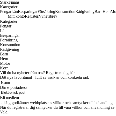
Stark
Finans
Kategorier
Pengar
Lån
Besparingar
Försäkring
Konsumtion
Rådgivning
Barn
Hem
Mo
Mitt konto
Register
Nyhetsbrev
Kategorier
Pengar
Lån
Besparingar
Försäkring
Konsumtion
Rådgivning
Barn
Hem
Motor
Korn
Vill du ha nyheter från oss? Registrera dig här
Ditt nya favoritmail - fullt av insikter och konkreta råd.
Din e-postadress
Bli medlem
Jag godkänner webbplatsens villkor och samtycker till behandling a
När du registrerar dig samtycker du till våra villkor och användning av
Vald