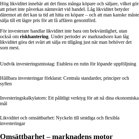
Hög likviditet innebär att det finns många köpare och säljare, vilket gör
att priset inte påverkas nämnvärt vid handel. Låg likviditet betyder
däremot att det kan ta tid att hitta en köpare – och att man kanske måste
sälja till ett lägre pris för att få affären genomförd.
För investerare handlar likviditet inte bara om bekvämlighet, utan
också om
riskhantering
. Under perioder av marknadsoro kan låg
likviditet göra det svårt att sälja en tillgång just när man behöver det
som mest.
Undvik investeringsmisstag: Etablera en rutin för löpande uppföljning
Hållbara investeringar förklarat: Centrala standarder, principer och
syften
Investeringskalkylatorn: Ett pålitligt verktyg för att nå dina ekonomiska
mål
Likviditet och omsättbarhet: Nyckeln till smidiga och flexibla
investeringar
Omsättbarhet – marknadens motor