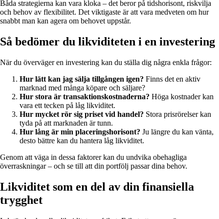
Båda strategierna kan vara kloka – det beror på tidshorisont, riskvilja
och behov av flexibilitet. Det viktigaste är att vara medveten om hur
snabbt man kan agera om behovet uppstår.
Så bedömer du likviditeten i en investering
När du överväger en investering kan du ställa dig några enkla frågor:
Hur lätt kan jag sälja tillgången igen?
Finns det en aktiv
marknad med många köpare och säljare?
Hur stora är transaktionskostnaderna?
Höga kostnader kan
vara ett tecken på låg likviditet.
Hur mycket rör sig priset vid handel?
Stora prisrörelser kan
tyda på att marknaden är tunn.
Hur lång är min placeringshorisont?
Ju längre du kan vänta,
desto bättre kan du hantera låg likviditet.
Genom att väga in dessa faktorer kan du undvika obehagliga
överraskningar – och se till att din portfölj passar dina behov.
Likviditet som en del av din finansiella
trygghet