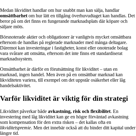
Medan likviditet handlar om hur snabbt man kan sälja, handlar
omsättbarhet
om hur lätt en tillgång överhuvudtaget kan handlas. Det
beror på om det finns en fungerande marknadsplats där köpare och
säljare möts.
Börsnoterade aktier och obligationer är vanligtvis mycket omsättbara
eftersom de handlas på reglerade marknader med många deltagare.
Däremot kan investeringar i fastigheter, konst eller onoterade bolag
vara svårare att omsätta, eftersom det inte finns ett standardiserat
marknadssystem.
Omsättbarhet är därför en förutsättning för likviditet – utan en
marknad, ingen handel. Men även på en omsättbar marknad kan
likviditeten variera, till exempel om det uppstår osäkerhet eller låg
handelsaktivitet.
Varför likviditet är viktig för din strategi
Likviditet påverkar både
avkastning, risk och flexibilitet
. En
investering med låg likviditet kan ge en högre förväntad avkastning
som kompensation för den extra risken – det kallas ofta en
likviditetspremie
. Men det innebär också att du binder ditt kapital under
längre tid.