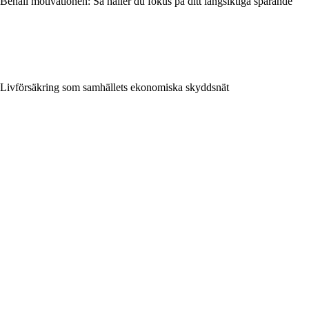
Behåll motivationen: Så håller du fokus på ditt långsiktiga sparande
Livförsäkring som samhällets ekonomiska skyddsnät