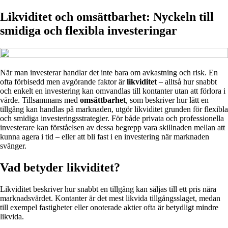
Likviditet och omsättbarhet: Nyckeln till
smidiga och flexibla investeringar
När man investerar handlar det inte bara om avkastning och risk. En
ofta förbisedd men avgörande faktor är
likviditet
– alltså hur snabbt
och enkelt en investering kan omvandlas till kontanter utan att förlora i
värde. Tillsammans med
omsättbarhet
, som beskriver hur lätt en
tillgång kan handlas på marknaden, utgör likviditet grunden för flexibla
och smidiga investeringsstrategier. För både privata och professionella
investerare kan förståelsen av dessa begrepp vara skillnaden mellan att
kunna agera i tid – eller att bli fast i en investering när marknaden
svänger.
Vad betyder likviditet?
Likviditet beskriver hur snabbt en tillgång kan säljas till ett pris nära
marknadsvärdet. Kontanter är det mest likvida tillgångsslaget, medan
till exempel fastigheter eller onoterade aktier ofta är betydligt mindre
likvida.