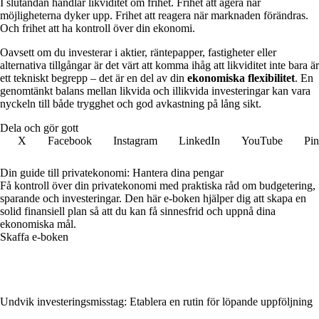
I slutändan handlar likviditet om frihet. Frihet att agera när
möjligheterna dyker upp. Frihet att reagera när marknaden förändras.
Och frihet att ha kontroll över din ekonomi.
Oavsett om du investerar i aktier, räntepapper, fastigheter eller
alternativa tillgångar är det värt att komma ihåg att likviditet inte bara är
ett tekniskt begrepp – det är en del av din
ekonomiska flexibilitet
. En
genomtänkt balans mellan likvida och illikvida investeringar kan vara
nyckeln till både trygghet och god avkastning på lång sikt.
Dela och gör gott
X
Facebook
Instagram
LinkedIn
YouTube
Pin
Din guide till privatekonomi: Hantera dina pengar
Få kontroll över din privatekonomi med praktiska råd om budgetering,
sparande och investeringar. Den här e-boken hjälper dig att skapa en
solid finansiell plan så att du kan få sinnesfrid och uppnå dina
ekonomiska mål.
Skaffa e-boken
Undvik investeringsmisstag: Etablera en rutin för löpande uppföljning