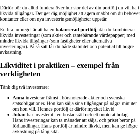
Därför bör du alltid fundera över hur stor del av din portfölj du vill ha i
likvida tillgångar. Det ger dig möjlighet att agera snabbt om du behöver
kontanter eller om nya investeringsmöjligheter uppstår.
En bra tumregel är att ha en
balanserad portfölj
, där du kombinerar
likvida investeringar (som aktier och räntebärande värdepapper) med
mindre likvida tillgångar (som fastigheter eller alternativa
investeringar). På så sätt får du både stabilitet och potential till högre
avkastning.
Likviditet i praktiken – exempel från
verkligheten
Tänk dig två investerare:
Anna
investerar främst i börsnoterade aktier och svenska
statsobligationer. Hon kan sälja sina tillgångar på några minuter
om hon vill. Hennes portfölj är därför mycket likvid.
Johan
har investerat i en bostadsrätt och ett onoterat bolag.
Hans investeringar kan ta månader att sälja, och priset beror på
förhandlingar. Hans portfölj är mindre likvid, men kan ge högre
avkastning på lång sikt.